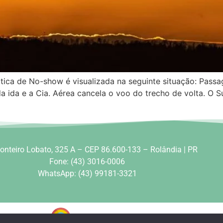
ica de No-show é visualizada na seguinte situação: Passag
 ida e a Cia. Aérea cancela o voo do trecho de volta. O Su
nteiro Lobato, 325 A – CEP 86.600-133 – Rolândia | PR
Fone: (43) 3016-0006
WhatsApp: (43) 99181-3321