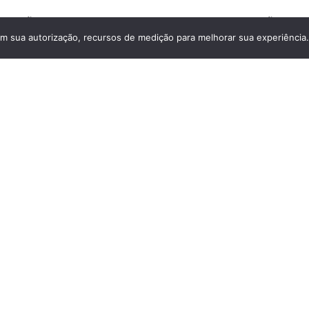
ja, não gera direito ao 13º salário e, tampouco, à pensão por m
 com sua autorização, recursos de medição para melhorar sua experiência
rem satisfeitas as condições legais.
iência exercer atividade remunerada, inclusive como microempr
nefício junto ao INSS, mas a presença de um advogado especiali
Voltar