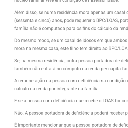
núcleo familiar vive em condição de miserabilidade.
Além disso, se numa residência mora apenas um casal de
(sessenta e cinco) anos, pode requerer o BPC/LOAS, po
família não é computada para os fins do cálculo da renda
Do mesmo modo, se um casal de idosos em que ambos sã
mora na mesma casa, este filho tem direito ao BPC/LOA
Se, na mesma residência, outra pessoa portadora de defi
também não entrará no cômputo da renda per capita fam
A remuneração da pessoa com deficiência na condição 
cálculo da renda por integrante da família.
E se a pessoa com deficiência que recebe o LOAS for con
Não. A pessoa portadora de deficiência poderá receber p
É importante mencionar que a pessoa portadora de defici