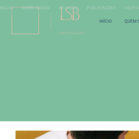
INÍCIO
QUEM SOMOS
ATUAÇÃO
PUBLICAÇÕES
FALE 
INÍCIO
QUEM 